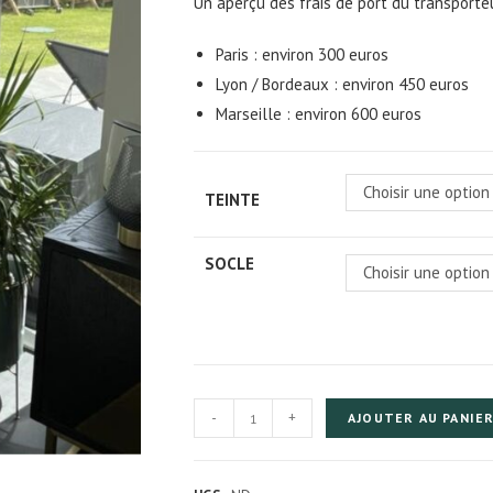
Un aperçu des frais de port du transporteu
Paris : environ 300 euros
Lyon / Bordeaux : environ 450 euros
Marseille : environ 600 euros
Choisir une option
TEINTE
SOCLE
Choisir une option
quantité
-
+
AJOUTER AU PANIE
de
Arbre