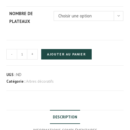
NOMBRE DE
Choisir une option
PLATEAUX
quantité
-
+
AJOUTER AU PANIER
de
Arbre
à
UGS :
ND
chat
Catégorie :
Arbres décoratifs
penché
DESCRIPTION