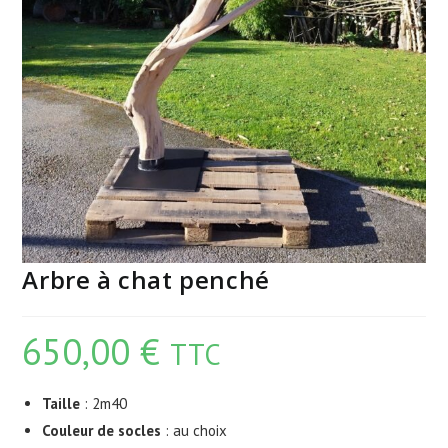
Arbre à chat penché
650,00
€
TTC
Taille
: 2m40
Couleur de socles
: au choix