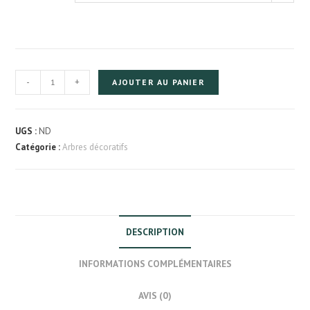
quantité
-
+
AJOUTER AU PANIER
de
Arbre
décoratif
UGS :
ND
d'intérieur
Catégorie :
Arbres décoratifs
DESCRIPTION
INFORMATIONS COMPLÉMENTAIRES
AVIS (0)