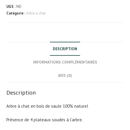
à
UGS :
ND
chat
Catégorie :
Arbre à chat
en
bois
de
saule
DESCRIPTION
INFORMATIONS COMPLÉMENTAIRES
AVIS (0)
Description
Arbre à chat en bois de saule 100% naturel
Présence de 4 plateaux soudés à l’arbre.