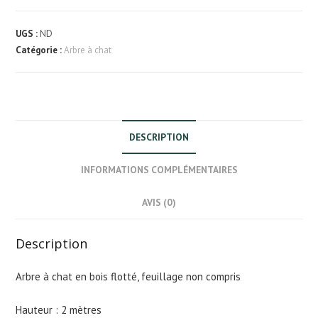
Arbre
à
UGS :
ND
chat
Catégorie :
Arbre à chat
en
bois
flotté
DESCRIPTION
INFORMATIONS COMPLÉMENTAIRES
AVIS (0)
Description
Arbre à chat en bois flotté, feuillage non compris
Hauteur : 2 mètres