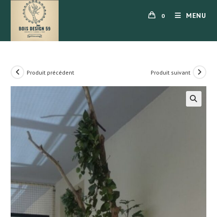
Skip
MENU
0
to
content
Produit précédent
Produit suivant