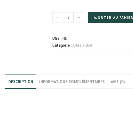
quantité
-
+
AJOUTER AU PANIE
de
Arbre
à
UGS :
ND
chat
Catégorie :
Arbre à chat
en
bois
de
saule
DESCRIPTION
INFORMATIONS COMPLÉMENTAIRES
AVIS (0)