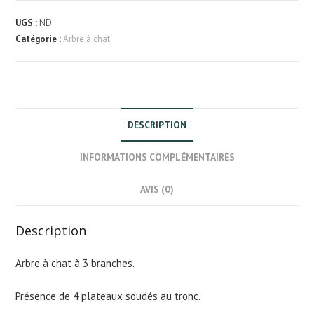
Arbre
à
UGS :
ND
chat
Catégorie :
Arbre à chat
en
bois
de
saule
DESCRIPTION
INFORMATIONS COMPLÉMENTAIRES
AVIS (0)
Description
Arbre à chat à 3 branches.
Présence de 4 plateaux soudés au tronc.