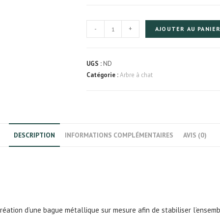
quantité
-
+
AJOUTER AU PANIE
de
Arbre
à
UGS :
ND
chat
Catégorie :
Arbre à chat
en
bois
de
bouleau
DESCRIPTION
INFORMATIONS COMPLÉMENTAIRES
AVIS (0)
création d’une bague métallique sur mesure afin de stabiliser l’ensemb