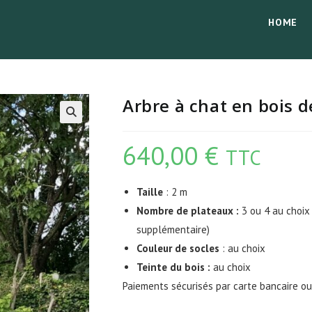
HOME
Arbre à chat en bois 
640,00
€
TTC
Taille
: 2 m
Nombre de plateaux :
3 ou 4 au choix 
supplémentaire)
Couleur de socles
: au choix
Teinte du bois :
au choix
Paiements sécurisés par carte bancaire o