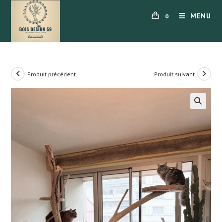
Skip
MENU
0
to
content
Produit précédent
Produit suivant