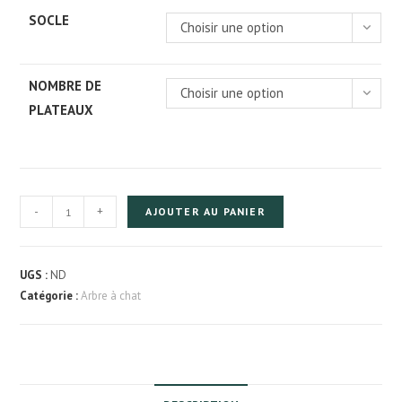
SOCLE
Choisir une option
NOMBRE DE
Choisir une option
PLATEAUX
quantité
-
+
AJOUTER AU PANIER
de
Arbre
à
UGS :
ND
chat
Catégorie :
Arbre à chat
en
bois
d'aubépine