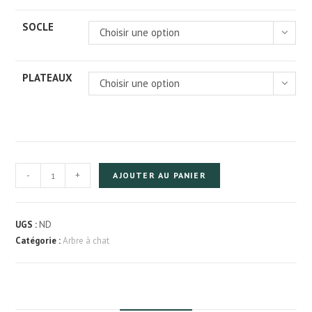
SOCLE
Choisir une option
PLATEAUX
Choisir une option
quantité
-
+
AJOUTER AU PANIER
de
Arbre
à
UGS :
ND
chat
Catégorie :
Arbre à chat
à
6
troncs