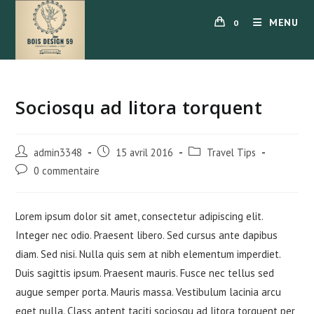
Skip
MENU
0
to
content
Sociosqu ad litora torquent
Auteur/autrice
Publication
Post
admin3348
15 avril 2016
Travel Tips
de
publiée :
category:
Commentaires
0 commentaire
la
de
publication :
la
publication :
Lorem ipsum dolor sit amet, consectetur adipiscing elit.
Integer nec odio. Praesent libero. Sed cursus ante dapibus
diam. Sed nisi. Nulla quis sem at nibh elementum imperdiet.
Duis sagittis ipsum. Praesent mauris. Fusce nec tellus sed
augue semper porta. Mauris massa. Vestibulum lacinia arcu
eget nulla. Class aptent taciti sociosqu ad litora torquent per