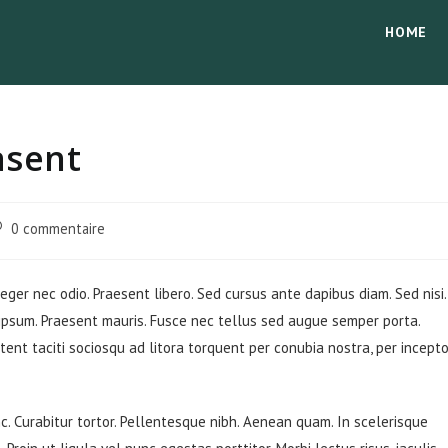
HOME
asent
mmentaires
0 commentaire
blication :
teger nec odio. Praesent libero. Sed cursus ante dapibus diam. Sed nisi.
 ipsum. Praesent mauris. Fusce nec tellus sed augue semper porta.
tent taciti sociosqu ad litora torquent per conubia nostra, per incept
unc. Curabitur tortor. Pellentesque nibh. Aenean quam. In scelerisque