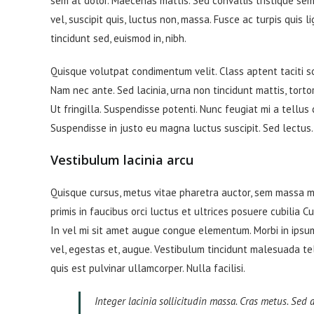
sem at dolor. Maecenas mattis. Sed convallis tristique sem. 
vel, suscipit quis, luctus non, massa. Fusce ac turpis quis 
tincidunt sed, euismod in, nibh.
Quisque volutpat condimentum velit. Class aptent taciti s
Nam nec ante. Sed lacinia, urna non tincidunt mattis, tortor
Ut fringilla. Suspendisse potenti. Nunc feugiat mi a tellus
Suspendisse in justo eu magna luctus suscipit. Sed lectus
Vestibulum lacinia arcu
Quisque cursus, metus vitae pharetra auctor, sem massa 
primis in faucibus orci luctus et ultrices posuere cubilia C
In vel mi sit amet augue congue elementum. Morbi in ipsum 
vel, egestas et, augue. Vestibulum tincidunt malesuada tellu
quis est pulvinar ullamcorper. Nulla facilisi.
Integer lacinia sollicitudin massa. Cras metus. Sed a