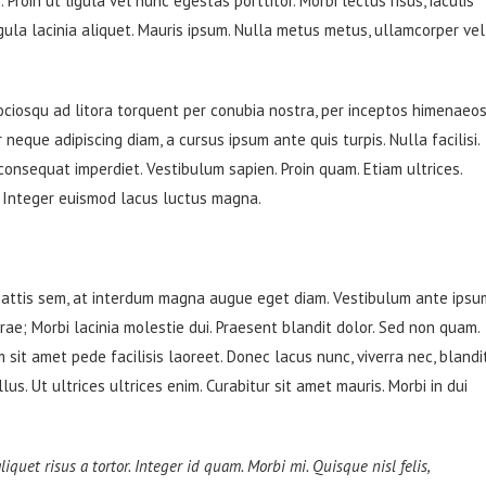
Proin ut ligula vel nunc egestas porttitor. Morbi lectus risus, iaculis
ligula lacinia aliquet. Mauris ipsum. Nulla metus metus, ullamcorper vel
ociosqu ad litora torquent per conubia nostra, per inceptos himenaeos
 neque adipiscing diam, a cursus ipsum ante quis turpis. Nulla facilisi.
 consequat imperdiet. Vestibulum sapien. Proin quam. Etiam ultrices.
. Integer euismod lacus luctus magna.
mattis sem, at interdum magna augue eget diam. Vestibulum ante ipsu
urae; Morbi lacinia molestie dui. Praesent blandit dolor. Sed non quam.
sit amet pede facilisis laoreet. Donec lacus nunc, viverra nec, blandi
s. Ut ultrices ultrices enim. Curabitur sit amet mauris. Morbi in dui
liquet risus a tortor. Integer id quam. Morbi mi. Quisque nisl felis,