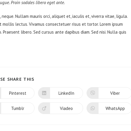
 augue. Proin sodales libero eget ante.
neque. Nullam mauris orci, aliquet et, iaculis et, viverra vitae, ligula.
t mollis lectus. Vivamus consectetuer risus et tortor. Lorem ipsum
o. Praesent libero. Sed cursus ante dapibus diam. Sed nisi. Nulla quis
PARTAGER
SE SHARE THIS
CE
CONTENU
Pinterest
LinkedIn
Viber
Ouvrir
Ouvrir
Ouvrir
dans
dans
dans
une
une
une
autre
autre
autre
Tumblr
Viadeo
WhatsApp
Ouvrir
Ouvrir
Ouvrir
fenêtre
fenêtre
fenêtre
dans
dans
dans
une
une
une
autre
autre
autre
fenêtre
fenêtre
fenêtre