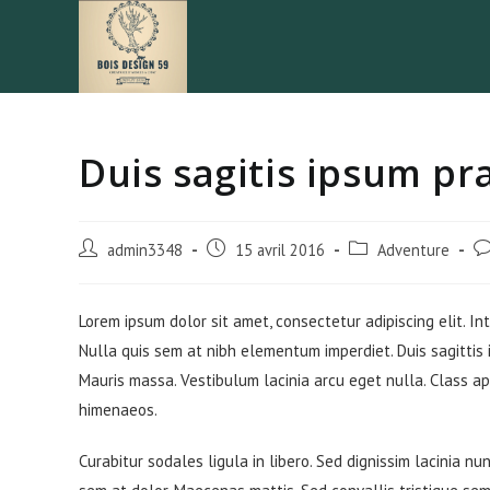
Skip
to
content
Duis sagitis ipsum pr
Auteur/autrice
Publication
Post
Co
admin3348
15 avril 2016
Adventure
de
publiée :
category:
de
la
la
publication :
pu
Lorem ipsum dolor sit amet, consectetur adipiscing elit. In
Nulla quis sem at nibh elementum imperdiet. Duis sagittis
Mauris massa. Vestibulum lacinia arcu eget nulla. Class ap
himenaeos.
Curabitur sodales ligula in libero. Sed dignissim lacinia n