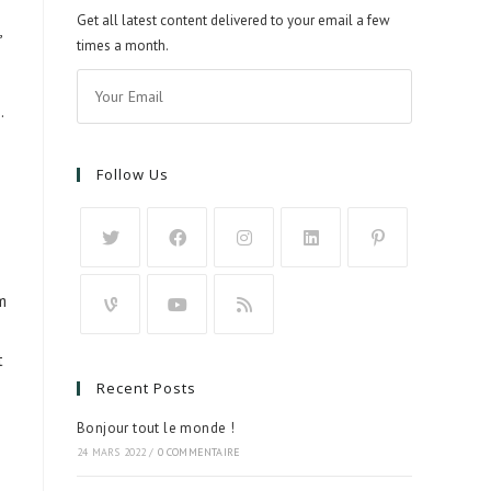
Get all latest content delivered to your email a few
,
times a month.
.
Follow Us
m
t
Recent Posts
Bonjour tout le monde !
24 MARS 2022
/
0 COMMENTAIRE