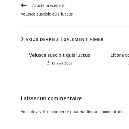
Read
Article précédent
more
Velusce suscipit quis luctus
articles
VOUS DEVRIEZ ÉGALEMENT AIMER
Velusce suscipit quis luctus
Litora 
15 avril 2016
Laisser un commentaire
Vous devez être
connecté
pour publier un commentaire.