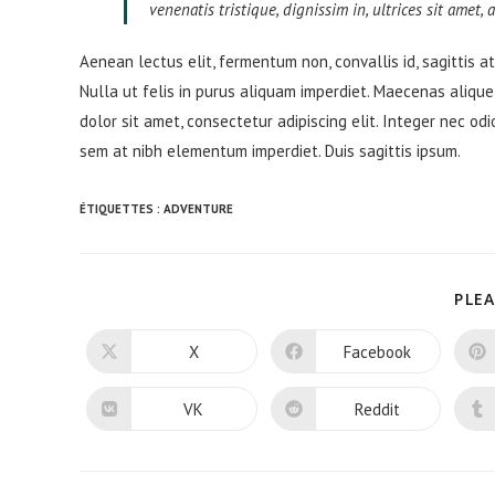
venenatis tristique, dignissim in, ultrices sit amet,
Aenean lectus elit, fermentum non, convallis id, sagittis at, 
Nulla ut felis in purus aliquam imperdiet. Maecenas alique
dolor sit amet, consectetur adipiscing elit. Integer nec odi
sem at nibh elementum imperdiet. Duis sagittis ipsum.
ÉTIQUETTES :
ADVENTURE
PLEA
X
Facebook
Ouvrir
Ouvrir
dans
dans
une
une
autre
autre
VK
Reddit
Ouvrir
Ouvrir
fenêtre
fenêtre
dans
dans
une
une
autre
autre
fenêtre
fenêtre