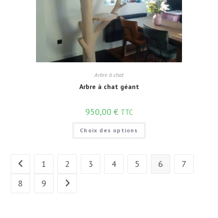
Arbre à chat
Arbre à chat géant
950,00
€
TTC
Choix des options
1
2
3
4
5
6
7
8
9