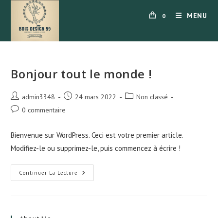
Skip
MENU
0
to
content
Bonjour tout le monde !
Auteur/autrice
Publication
Post
admin3348
24 mars 2022
Non classé
de
publiée :
category:
Commentaires
0 commentaire
la
de
publication :
la
Bienvenue sur WordPress. Ceci est votre premier article.
publication :
Modifiez-le ou supprimez-le, puis commencez à écrire !
Bonjour
Continuer La Lecture
Tout
Le
Monde !